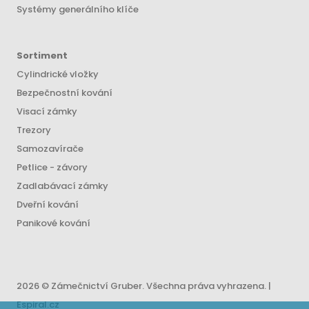
Systémy generálního klíče
Sortiment
Cylindrické vložky
Bezpečnostní kování
Visací zámky
Trezory
Samozavírače
Petlice - závory
Zadlabávací zámky
Dveřní kování
Panikové kování
2026 © Zámečnictví Gruber. Všechna práva vyhrazena. |
Espiral.cz