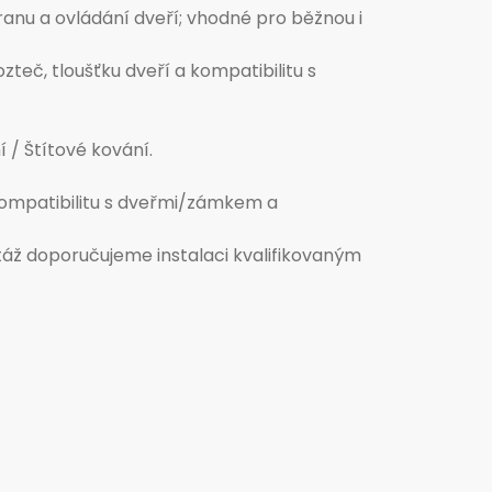
anu a ovládání dveří; vhodné pro běžnou i
teč, tloušťku dveří a kompatibilitu s
 / Štítové kování.
ompatibilitu s dveřmi/zámkem a
táž doporučujeme instalaci kvalifikovaným