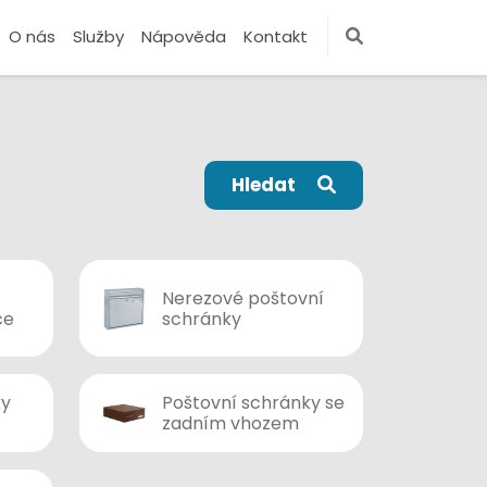
O nás
Služby
Nápověda
Kontakt
Hledat
Nerezové poštovní
ce
schránky
ky
Poštovní schránky se
zadním vhozem