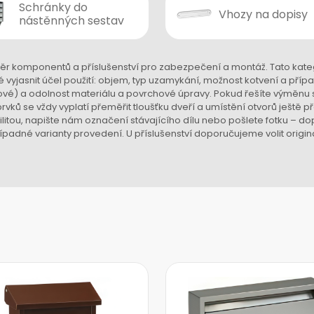
Schránky do
Vhozy na dopisy
nástěnných sestav
r komponentů a příslušenství pro zabezpečení a montáž. Tato kateg
é vyjasnit účel použití: objem, typ uzamykání, možnost kotvení a příp
vé) a odolnost materiálu a povrchové úpravy. Pokud řešíte výměnu st
vků se vždy vyplatí přeměřit tloušťku dveří a umístění otvorů ještě
ilitou, napište nám označení stávajícího dílu nebo pošlete fotku – do
padné varianty provedení. U příslušenství doporučujeme volit originá