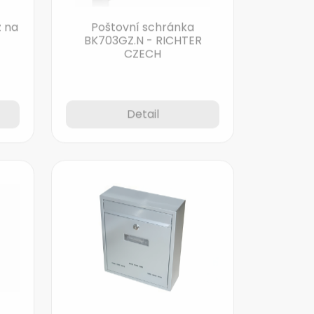
 na
Poštovní schránka
BK703GZ.N - RICHTER
CZECH
Detail
S
Poštovní schránka Radim