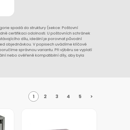
orie spadá do struktury (sekce: Poštovní
adně certifikaci odolnosti. U poštovních schránek
ávajícího dílu, ideální je porovnat původní
 před objednávkou. V popisech uvádíme klíčové
poručíme správnou variantu. Při výběru se vyplatí
lní nebo ověřeně kompatibilní díly, aby byla
1
2
3
4
5
>