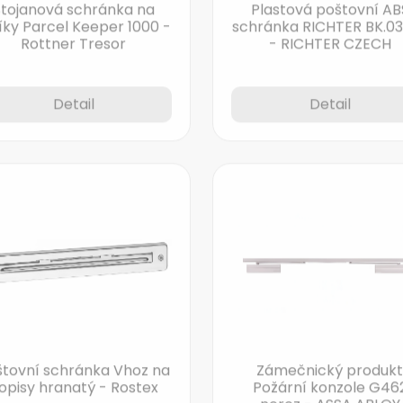
íky Parcel Keeper 1000 -
schránka RICHTER BK.0
Rottner Tresor
- RICHTER CZECH
Detail
Detail
štovní schránka Vhoz na
Zámečnický produkt
opisy hranatý - Rostex
Požární konzole G46
nerez - ASSA ABLOY