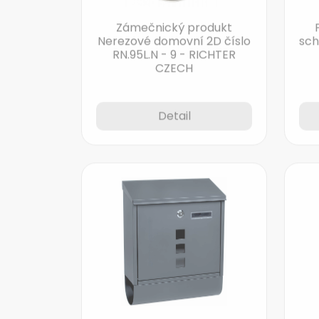
Zámečnický produkt
Nerezové domovní 2D číslo
sch
RN.95L.N - 9 - RICHTER
CZECH
Detail
Ocelová schránka