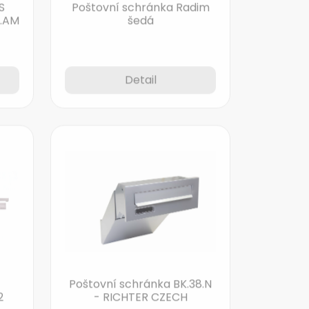
3.AM
šedá
Detail
Poštovní schránka BK.38.N
2
- RICHTER CZECH