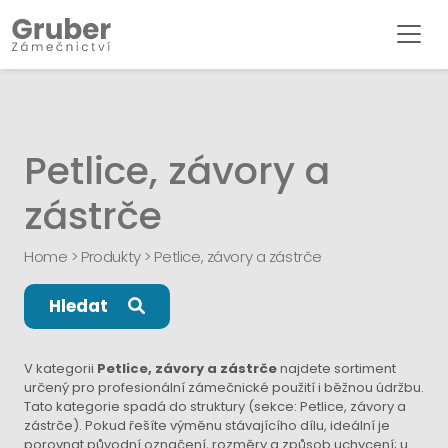
Petlice, závory a
zástrče
Home
>
Produkty
>
Petlice, závory a zástrče
Hledat
V kategorii
Petlice, závory a zástrče
najdete sortiment
určený pro profesionální zámečnické použití i běžnou údržbu.
Tato kategorie spadá do struktury (sekce: Petlice, závory a
zástrče). Pokud řešíte výměnu stávajícího dílu, ideální je
porovnat původní označení, rozměry a způsob uchycení; u