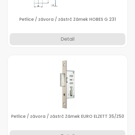
Petlice / závora / zástrč Zámek HOBES G 231
Detail
Petlice / závora / zástrč Zámek EURO ELZETT 35/Z50