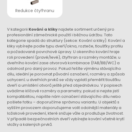
Redukce čtyřhranu
V kategorii
Kování a kliky
najdete sortiment určený pro
profesionální zámečnické použití i běžnou údržbu. Tato
kategorie spadá do struktury (sekce: Kování a kliky). Kování a
kliky vybírejte podle typu dveří/okna, rozteče, tloušťky profilu
a požadované povrchové úpravy. U okenního kování hraje
roli provedení (pravé/levé), čtyřhran a rozměry montáže; u
dveřního kování zase otvorová kombinace (FAB/BB/WC) a
odolnost pro daný provoz. Pokud řešíte výměnu stávajícího
dílu, ideální je porovnat původní označení, rozměry a způsob
uchycení; u dveřních prvků se vždy vyplatí přeměřit tloušťku
dveří a umístění otvorů ještě před objednávkou. V popisech
uvádíme klíčové rozměry a parametry; pokud si nejste jistí
kompatibilitou, napište nám označení stávajícího dílu nebo
pošlete fotku – doporučíme správnou variantu. U objektů s
vyšším provozem doporučujeme volit odolnější materiály a
ložiskové provedení, které snižuje vůle a prodlužuje životnost.
V případě bezpečnostních dveří vybírejte kování včetně krytí
vložky a kalených prvků.