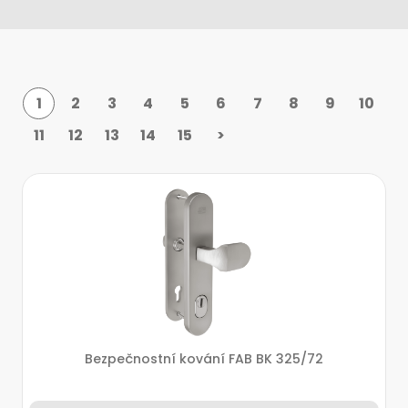
1
2
3
4
5
6
7
8
9
10
11
12
13
14
15
>
Bezpečnostní kování FAB BK 325/72