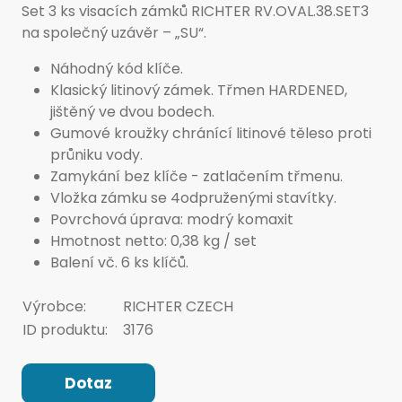
Set 3 ks visacích zámků RICHTER RV.OVAL.38.SET3
na společný uzávěr – „SU“.
Náhodný kód klíče.
Klasický litinový zámek. Třmen HARDENED,
jištěný ve dvou bodech.
Gumové kroužky chránící litinové těleso proti
průniku vody.
Zamykání bez klíče - zatlačením třmenu.
Vložka zámku se 4odpruženými stavítky.
Povrchová úprava: modrý komaxit
Hmotnost netto: 0,38 kg / set
Balení vč. 6 ks klíčů.
Výrobce:
RICHTER CZECH
ID produktu:
3176
Dotaz