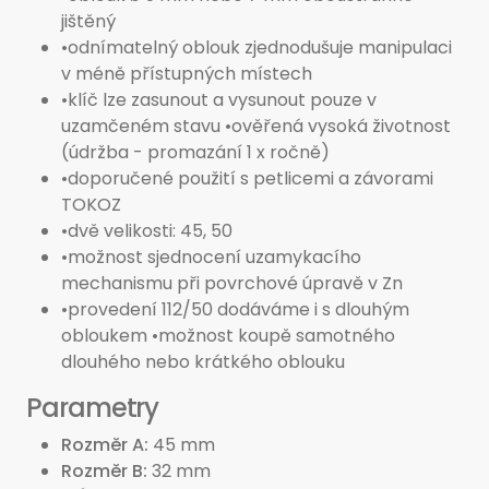
jištěný
•odnímatelný oblouk zjednodušuje manipulaci
v méně přístupných místech
•klíč lze zasunout a vysunout pouze v
uzamčeném stavu •ověřená vysoká životnost
(údržba - promazání 1 x ročně)
•doporučené použití s petlicemi a závorami
TOKOZ
•dvě velikosti: 45, 50
•možnost sjednocení uzamykacího
mechanismu při povrchové úpravě v Zn
•provedení 112/50 dodáváme i s dlouhým
obloukem •možnost koupě samotného
dlouhého nebo krátkého oblouku
Parametry
Rozměr A
45 mm
Rozměr B
32 mm