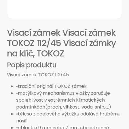
Visací zámek Visací zámek
TOKOZ 112/45 Visací zámky
na klíč, TOKOZ
Popis produktu
Visací zámek TOKOZ 112/45
•tradiční originál TOKOZ zámek
•motýlkový mechanismus vložky zaručuje
spolehlivost v extrémních klimatických
podmínkách(prach, vlhkost, voda, sníh, ...)
•těleso z ocelového výtažku odolává hrubému
násilí
•oblouk ø 9 mm nebo 7 mm oboustranně