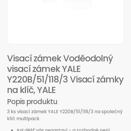
Visací zámek Voděodolný
visací zámek YALE
Y220B/51/118/3 Visací zámky
na klíč, YALE
Popis produktu
3 ks visací zámek YALE Y220B/51/118/3 na společný
klíč multipack
Ani déšť vás nezastaví - a rozhodně není