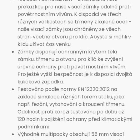
překážkou pro naše visací zámky odolné proti
povětrnostním vlivům. K dispozici ve třech
různých velikostech se třmeny z kalené oceli -
naše visací zámky jsou chráněny ze všech
stran, včetně otvoru pro klíč. Abyste si mohli v
klidu užívat čas venku.
Zámky disponují ochranným krytem těla
zámku, třmenu a otvoru pro klíč ke zvýšení
úrovně ochrany proti povětrnostním vlivům.
Pro ještě vyšší bezpečnost je k dispozici dvojitá
kuličková západka.
Testováno podle normy EN 12320:2012 na
základě simulace různých forem útoku, jako
např. řezání, vytahování a kroucení třmenu.
Odolnost proti korozi testována po dobu až
120 hodin k zajištění ochrany před klimatickými
podmínkami.
Výhodné multipacky obsahují 55 mm visací