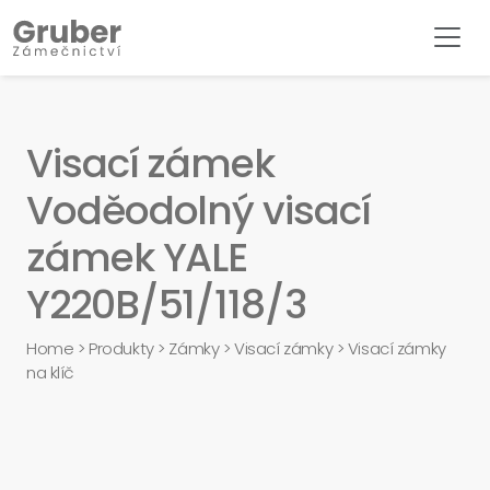
Visací zámek
Voděodolný visací
zámek YALE
Y220B/51/118/3
Home
>
Produkty
>
Zámky
>
Visací zámky
>
Visací zámky
na klíč