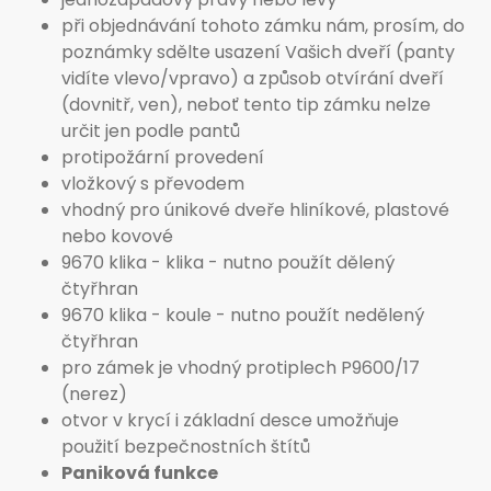
při objednávání tohoto zámku nám, prosím, do
poznámky sdělte usazení Vašich dveří (panty
vidíte vlevo/vpravo) a způsob otvírání dveří
(dovnitř, ven), neboť tento tip zámku nelze
určit jen podle pantů
protipožární provedení
vložkový s převodem
vhodný pro únikové dveře hliníkové, plastové
nebo kovové
9670 klika - klika - nutno použít dělený
čtyřhran
9670 klika - koule - nutno použít nedělený
čtyřhran
pro zámek je vhodný protiplech P9600/17
(nerez)
otvor v krycí i základní desce umožňuje
použití bezpečnostních štítů
Paniková funkce