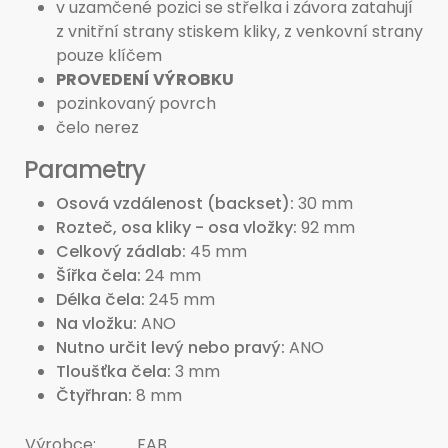
v uzamčené pozici se střelka i závora zatahují
z vnitřní strany stiskem kliky, z venkovní strany
pouze klíčem
PROVEDENÍ VÝROBKU
pozinkovaný povrch
čelo nerez
Parametry
Osová vzdálenost (backset)
30 mm
Rozteč, osa kliky - osa vložky
92 mm
Celkový zádlab
45 mm
Šířka čela
24 mm
Délka čela
245 mm
Na vložku
ANO
Nutno určit levý nebo pravý
ANO
Tloušťka čela
3 mm
Čtyřhran
8 mm
Výrobce:
FAB