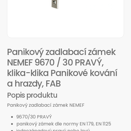
Panikový zadlabací zámek
NEMEF 9670 / 30 PRAVÝ,
klika-klika Panikové kování
a hrazdy, FAB
Popis produktu
Panikový zadlabací zámek NEMEF
9670/30 PRAVÝ
panikový zámek dle normy EN 179, EN 1125
jednozápadový pravý nebo levý