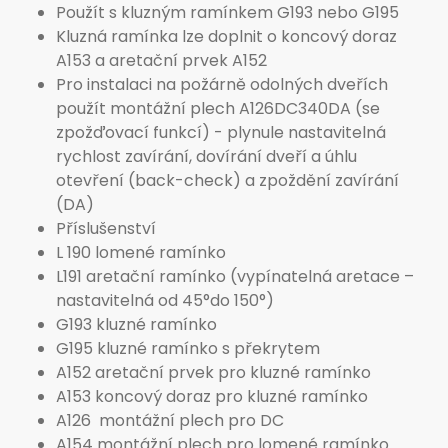
Použít s kluzným ramínkem G193 nebo G195
Kluzná ramínka lze doplnit o koncový doraz
A153 a aretační prvek A152
Pro instalaci na požárně odolných dveřích
použít montážní plech A126DC340DA (se
zpožďovací funkcí) - plynule nastavitelná
rychlost zavírání, dovírání dveří a úhlu
otevření (back-check) a zpoždění zavírání
(DA)
Příslušenství
L 190 lomené ramínko
L191 aretační ramínko (vypínatelná aretace –
nastavitelná od 45°do 150°)
G193 kluzné ramínko
G195 kluzné ramínko s překrytem
A152 aretační prvek pro kluzné ramínko
A153 koncový doraz pro kluzné ramínko
A126 montážní plech pro DC
A154 montážní plech pro lomené ramínko