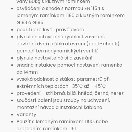
váhy 80kg s kluzným ramínkem
osvědčení o shodě s normou EN 1154 s
lomeným ramínkem L190 a kluzným ramínkem
G193 a G195
použití pro levé i pravé dveře
plynule nastavitelná rychlost zavírání,
dovírání dveří a úhlu otevření (back-check)
pomocí termodynamických ventilů
plynule nastavitelná síla zavírání
snadná instalace pomocí nastavení raménka
do 14mm
vysoká odolnost a stálost parametrů při
extrémních teplotách -35˚C až + 45˚C
provedení - stříbrná, bílá, hnědá, černá, nerez
součástí balení jsou šrouby na uchycení,
montážní návod a instalační šablona
Varianty
Použít s lomeným ramínkem L190, nebo
aretačním ramínkem L191