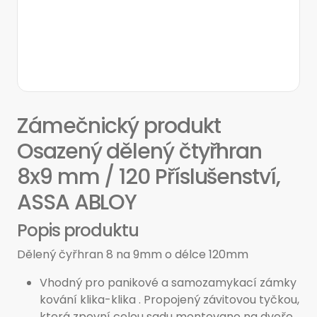
Zámečnický produkt
Osazený dělený čtyřhran
8x9 mm / 120 Příslušenství,
ASSA ABLOY
Popis produktu
Dělený čyřhran 8 na 9mm o délce 120mm
Vhodný pro panikové a samozamykací zámky
kování klika-klika . Propojený závitovou tyčkou,
která zpevní celou sadu montovano na dveře.