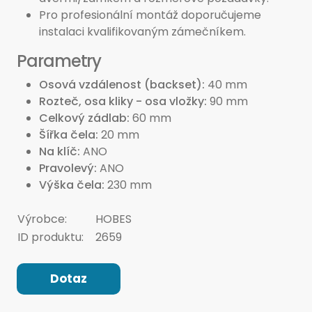
Pro profesionální montáž doporučujeme
instalaci kvalifikovaným zámečníkem.
Parametry
Osová vzdálenost (backset)
40 mm
Rozteč, osa kliky - osa vložky
90 mm
Celkový zádlab
60 mm
Šířka čela
20 mm
Na klíč
ANO
Pravolevý
ANO
Výška čela
230 mm
Výrobce:
HOBES
ID produktu:
2659
Dotaz