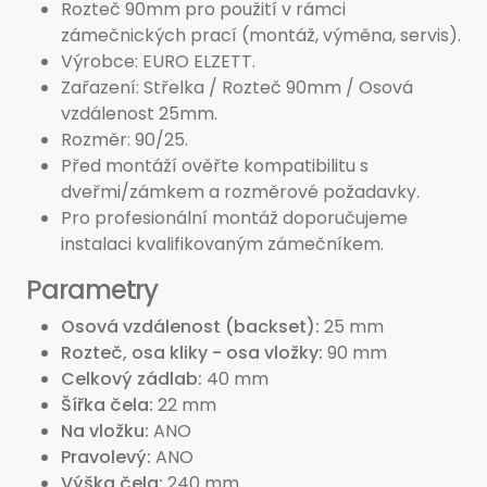
Rozteč 90mm pro použití v rámci
zámečnických prací (montáž, výměna, servis).
Výrobce: EURO ELZETT.
Zařazení: Střelka / Rozteč 90mm / Osová
vzdálenost 25mm.
Rozměr: 90/25.
Před montáží ověřte kompatibilitu s
dveřmi/zámkem a rozměrové požadavky.
Pro profesionální montáž doporučujeme
instalaci kvalifikovaným zámečníkem.
Parametry
Osová vzdálenost (backset)
25 mm
Rozteč, osa kliky - osa vložky
90 mm
Celkový zádlab
40 mm
Šířka čela
22 mm
Na vložku
ANO
Pravolevý
ANO
Výška čela
240 mm