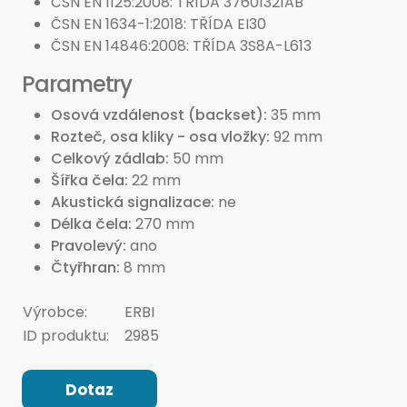
ČSN EN 1125:2008: TŘÍDA 37601321AB
ČSN EN 1634-1:2018: TŘÍDA EI30
ČSN EN 14846:2008: TŘÍDA 3S8A-L613
Parametry
Osová vzdálenost (backset)
35 mm
Rozteč, osa kliky - osa vložky
92 mm
Celkový zádlab
50 mm
Šířka čela
22 mm
Akustická signalizace
ne
Délka čela
270 mm
Pravolevý
ano
Čtyřhran
8 mm
Výrobce:
ERBI
ID produktu:
2985
Dotaz