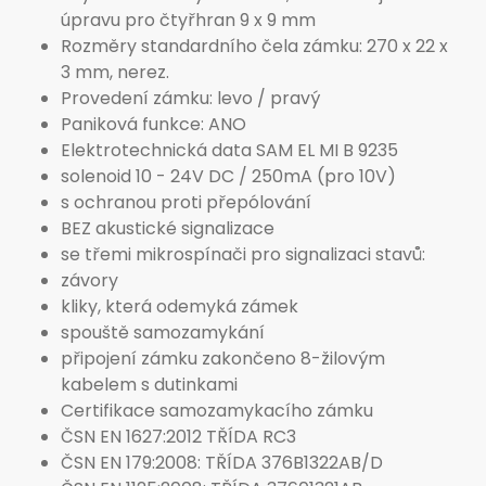
úpravu pro čtyřhran 9 x 9 mm
Rozměry standardního čela zámku: 270 x 22 x
3 mm, nerez.
Provedení zámku: levo / pravý
Paniková funkce: ANO
Elektrotechnická data SAM EL MI B 9235
solenoid 10 - 24V DC / 250mA (pro 10V)
s ochranou proti přepólování
BEZ akustické signalizace
se třemi mikrospínači pro signalizaci stavů:
závory
kliky, která odemyká zámek
spouště samozamykání
připojení zámku zakončeno 8-žilovým
kabelem s dutinkami
Certifikace samozamykacího zámku
ČSN EN 1627:2012 TŘÍDA RC3
ČSN EN 179:2008: TŘÍDA 376B1322AB/D