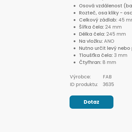
Osová vzdálenost (ba
Rozteč, osa kliky - os
Celkový zádlab
45 m
Šířka čela
24 mm
Délka čela
245 mm
Na vložku
ANO
Nutno určit levý nebo
Tloušťka čela
3 mm
Čtyřhran
8 mm
Výrobce:
FAB
ID produktu:
3635
Dotaz