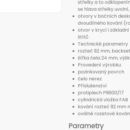
střelky a to odklopení
se hlava střelky uvolní,
otvory v bočních desk
dvoudílného kování (r
otvor v krycí i základ
štítů
Technické parametry
rozteč 92 mm, backse
šířka čela 24 mm, výš
Provedení výrobku
pozinkovaný povrch
čelo nerez
Příslušenství
protiplech P9600/17
cylindrická vložka FAB
kování rozteč 92 mm n
oválné rozetové kován
Parametry