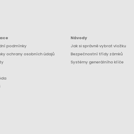
mace
Návody
ní podmínky
Jak si správně vybrat vložku
ky ochrany osobních údajů
Bezpečnostní třídy zámků
ty
Systémy generálního klíče
ěda
i