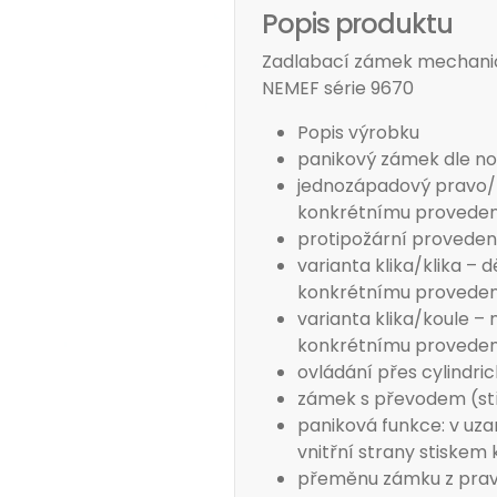
Popis produktu
Zadlabací zámek mechanick
NEMEF série 9670
Popis výrobku
panikový zámek dle no
jednozápadový pravo/
konkrétnímu proveden
protipožární proveden
varianta klika/klika –
konkrétnímu proveden
varianta klika/koule 
konkrétnímu proveden
ovládání přes cylindri
zámek s převodem (stře
paniková funkce: v uzam
vnitřní strany stiskem 
přeměnu zámku z prav