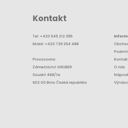
Kontakt
Tel:
+420 545 212 395
Infor
Mobil:
+420 739 254 488
Obchod
Podmín
Provozovna:
Kontak
Zámečnictví GRUBER
O nás
Soudní 468/1a
Nápov
602 00 Brno Česká republika
Výrobc