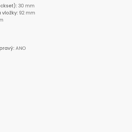
ckset)
30 mm
a vložky
92 mm
m
 pravý
ANO