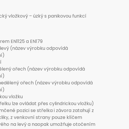
ý vložkový – úzký s panikovou funkcí
rem EN1125 a EN179
levý (název výrobku odpovídá
í)
í
 dělený ořech (název výrobku odpovídá
í)
– nedělený ořech (název výrobku odpovídá
í)
ckou vložku
lku lze ovládat přes cylindrickou vložku)
čené pozici se střelka i závora zatahují z
kliky, z venkovní strany pouze klíčem
ého na levý a naopak umožňuje otočením