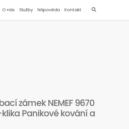
O nás
Služby
Nápověda
Kontakt
abací zámek NEMEF 9670
a-klika Panikové kování a