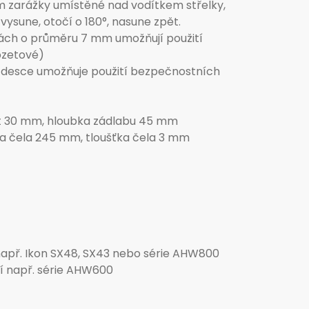
m zarážky umístěné nad vodítkem střelky,
 vysune, otočí o 180°, nasune zpět.
ách o průměru 7 mm umožňují použití
ozetové)
ní desce umožňuje použití bezpečnostních
t 30 mm, hloubka zádlabu 45 mm
ka čela 245 mm, tloušťka čela 3 mm
apř. Ikon SX48, SX43 nebo série AHW800
í např. série AHW600