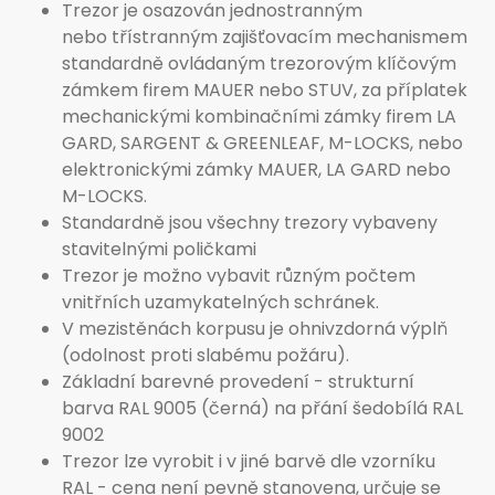
Trezor je osazován jednostranným
nebo třístranným zajišťovacím mechanismem
standardně ovládaným trezorovým klíčovým
zámkem firem MAUER nebo STUV, za příplatek
mechanickými kombinačními zámky firem LA
GARD, SARGENT & GREENLEAF, M-LOCKS, nebo
elektronickými zámky MAUER, LA GARD nebo
M-LOCKS.
Standardně jsou všechny trezory vybaveny
stavitelnými poličkami
Trezor je možno vybavit různým počtem
vnitřních uzamykatelných schránek.
V mezistěnách korpusu je ohnivzdorná výplň
(odolnost proti slabému požáru).
Základní barevné provedení - strukturní
barva RAL 9005 (černá) na přání šedobílá RAL
9002
Trezor lze vyrobit i v jiné barvě dle vzorníku
RAL - cena není pevně stanovena, určuje se