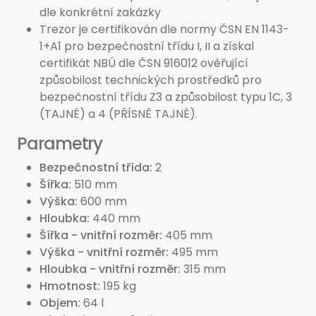
dle konkrétní zakázky
Trezor je certifikován dle normy ČSN EN 1143-
1+A1 pro bezpečnostní třídu I, II a získal
certifikát NBÚ dle ČSN 916012 ověřující
způsobilost technických prostředků pro
bezpečnostní třídu Z3 a způsobilost typu 1C, 3
(TAJNÉ) a 4 (PŘÍSNĚ TAJNÉ).
Parametry
Bezpečnostní třída
2
Šířka
510 mm
Výška
600 mm
Hloubka
440 mm
Šířka - vnitřní rozměr
405 mm
Výška - vnitřní rozměr
495 mm
Hloubka - vnitřní rozměr
315 mm
Hmotnost
195 kg
Objem
64 l