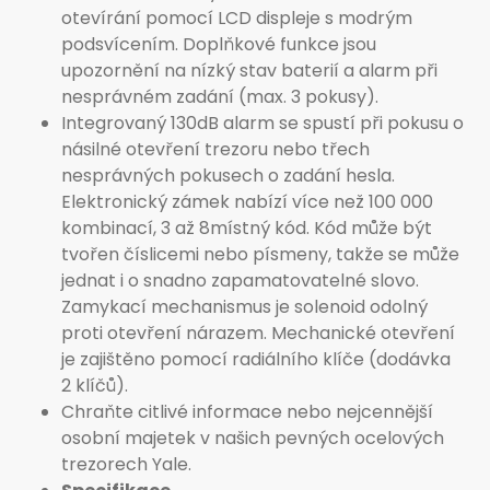
otevírání pomocí LCD displeje s modrým
podsvícením. Doplňkové funkce jsou
upozornění na nízký stav baterií a alarm při
nesprávném zadání (max. 3 pokusy).
Integrovaný 130dB alarm se spustí při pokusu o
násilné otevření trezoru nebo třech
nesprávných pokusech o zadání hesla.
Elektronický zámek nabízí více než 100 000
kombinací, 3 až 8místný kód. Kód může být
tvořen číslicemi nebo písmeny, takže se může
jednat i o snadno zapamatovatelné slovo.
Zamykací mechanismus je solenoid odolný
proti otevření nárazem. Mechanické otevření
je zajištěno pomocí radiálního klíče (dodávka
2 klíčů).
Chraňte citlivé informace nebo nejcennější
osobní majetek v našich pevných ocelových
trezorech Yale.