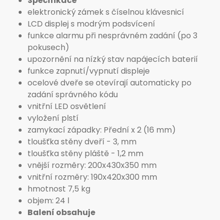
Specifikace
elektronický zámek s číselnou klávesnicí
LCD displej s modrým podsvícení
funkce alarmu při nesprávném zadání (po 3
pokusech)
upozornění na nízký stav napájecích baterií
funkce zapnutí/vypnutí displeje
ocelové dveře se otevírají automaticky po
zadání správného kódu
vnitřní LED osvětlení
vyložení plstí
zamykací západky: Přední x 2 (16 mm)
tloušťka stěny dveří - 3, mm
tloušťka stěny pláště - 1,2 mm
vnější rozměry: 200x430x350 mm
vnitřní rozměry: 190x420x300 mm
hmotnost 7,5 kg
objem: 24 l
Balení obsahuje