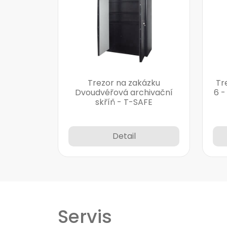
Trezor na zakázku
Tr
Dvoudvéřová archivační
6 -
skříň - T-SAFE
Detail
Servis