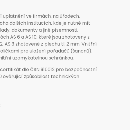
í uplatnění ve firmách, na úřadech,
ha dalších institucích, kde je nutné mít
ady, dokumenty a jiné písemnosti.
ách AS 6 a AS 10, které jsou zhotoveny z
, AS 3 zhotovené z plechu tl. 2 mm. Vnitřní
 poličkami pro uložení pořadačů (šanonů).
vnitřní uzamykatelnou schránkou.
 certifikát dle ČSN 916012 pro bezpečnostní
BÚ ověřující způsobilost technických
2