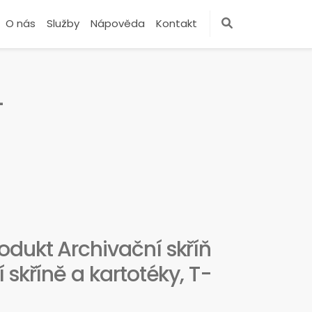
O nás
Služby
Nápověda
Kontakt
-
dukt Archivační skříň
 skříně a kartotéky, T-