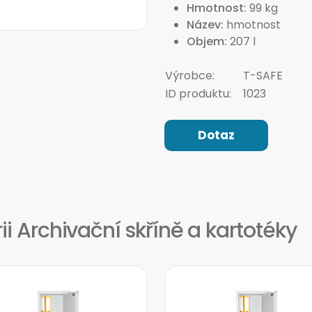
Hmotnost
99 kg
Název
hmotnost
Objem
207 l
Výrobce:
T-SAFE
ID produktu:
1023
Dotaz
ii Archivační skříně a kartotéky