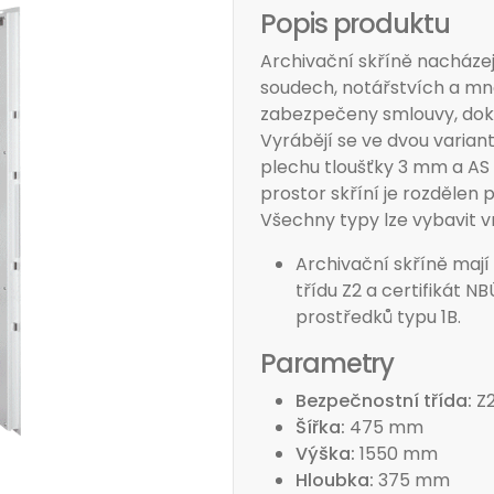
Popis produktu
Archivační skříně nacházej
soudech, notářstvích a mno
zabezpečeny smlouvy, dokl
Vyrábějí se ve dvou variant
plechu tloušťky 3 mm a AS 2
prostor skříní je rozdělen
Všechny typy lze vybavit 
Archivační skříně mají
třídu Z2 a certifikát N
prostředků typu 1B.
Parametry
Bezpečnostní třída
Z
Šířka
475 mm
Výška
1550 mm
Hloubka
375 mm