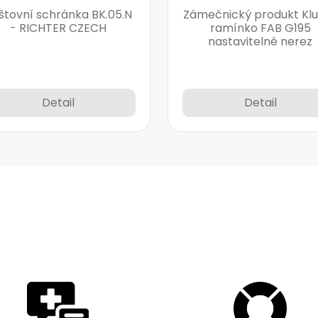
štovní schránka BK.05.N
Zámečnický produkt Kl
- RICHTER CZECH
ramínko FAB G195
nastavitelné nerez
Detail
Detail