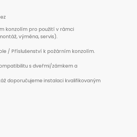
rez
ím konzolím pro použití v rámci
ontáž, výměna, servis).
ole / Příslušenství k požárním konzolím.
ompatibilitu s dveřmi/zámkem a
táž doporučujeme instalaci kvalifikovaným