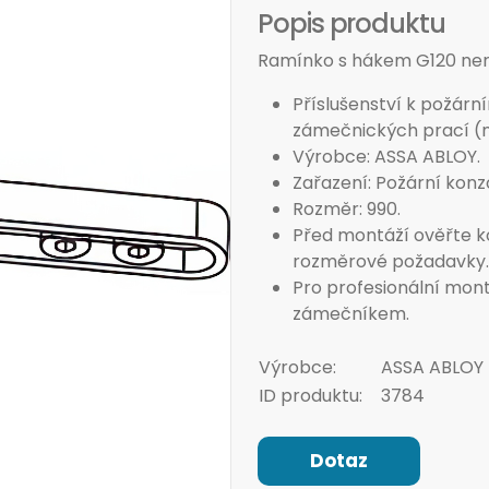
Popis produktu
Ramínko s hákem G120 ne
Příslušenství k požárn
zámečnických prací (m
Výrobce: ASSA ABLOY.
Zařazení: Požární konz
Rozměr: 990.
Před montáží ověřte k
rozměrové požadavky.
Pro profesionální mon
zámečníkem.
Výrobce:
ASSA ABLOY
ID produktu:
3784
Dotaz