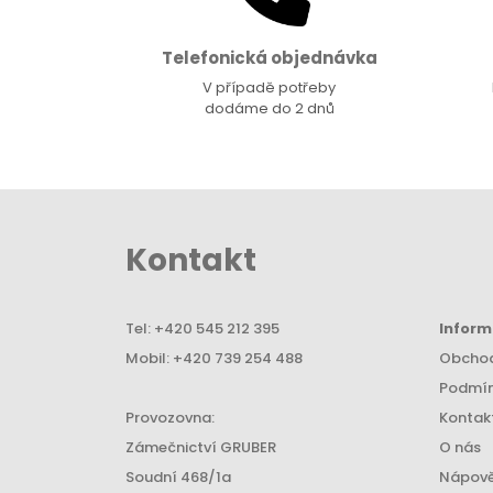
Telefonická objednávka
V případě potřeby
dodáme do 2 dnů
Kontakt
Tel:
+420 545 212 395
Infor
Mobil:
+420 739 254 488
Obchod
Podmín
Provozovna:
Kontak
Zámečnictví GRUBER
O nás
Soudní 468/1a
Nápov