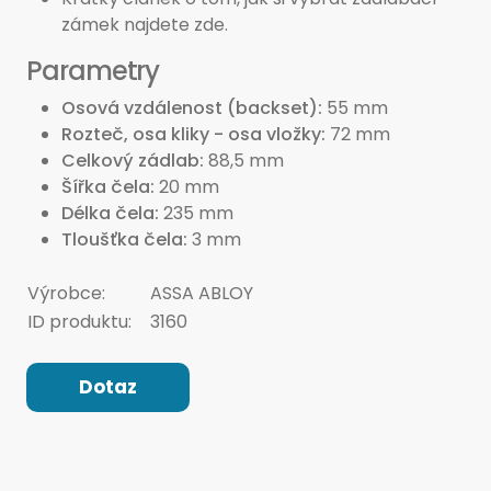
zámek najdete zde.
Parametry
Osová vzdálenost (backset)
55 mm
Rozteč, osa kliky - osa vložky
72 mm
Celkový zádlab
88,5 mm
Šířka čela
20 mm
Délka čela
235 mm
Tloušťka čela
3 mm
Výrobce:
ASSA ABLOY
ID produktu:
3160
Dotaz