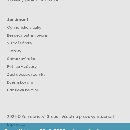
Systémy generálního klíče
Sortiment
Cylindrické vložky
Bezpečnostní kování
Visací zámky
Trezory
Samozavírače
Petlice - závory
Zadlabávací zámky
Dveřní kování
Panikové kování
2026 © Zámečnictví Gruber. Všechna práva vyhrazena. |
Espiral.cz