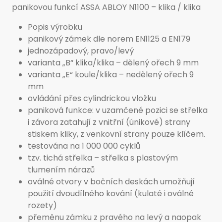
panikovou funkcí ASSA ABLOY N1100 – klika / klika
Popis výrobku
panikový zámek dle norem EN1125 a EN179
jednozápadový, pravo/levý
varianta „B“ klika/klika – dělený ořech 9 mm
varianta „E“ koule/klika – nedělený ořech 9
mm
ovládání přes cylindrickou vložku
paniková funkce: v uzamčené pozici se střelka
i závora zatahují z vnitřní (únikové) strany
stiskem kliky, z venkovní strany pouze klíčem.
testována na 1 000 000 cyklů
tzv. tichá střelka – střelka s plastovým
tlumením nárazů
oválné otvory v bočních deskách umožňují
použití dvoudílného kování (kulaté i oválné
rozety)
přeměnu zámku z pravého na levý a naopak