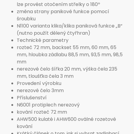
lze provést otočením střelky o 180º
změna strany panikové funkce pomocí
šroubku
N1100 varianta klika/klika paniková funkce „B“
(nutno použít dělený čtyřhran)
Technické parametry
rozteč 72 mm, backset 55 mm, 60 mm, 65
mm, hloubka zádlabu 88,5 mm, 93,5 mm, 98,5
mm
nerezové čelo šířka 20 mm, výška čela 235
mm, tloušťka čela 3 mm
Provedení výrobku
nerezové čelo 3mm
Příslušenství
N6001 protiplech nerezový
kování rozteč 72 mm
AHW500 kulaté i AHW600 oválné rozetové
kování
Krátký článek o tom, jak si vybrat zadlabací