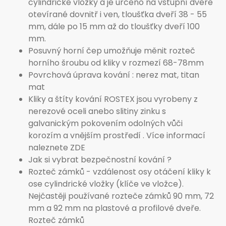
cylindrické vložky a je určeno na vstupní dveře
otevírané dovnitř i ven, tloušťka dveří 38 - 55
mm, dále po 15 mm až do tloušťky dveří 100
mm.
Posuvný horní čep umožňuje měnit rozteč
horního šroubu od kliky v rozmezí 68-78mm
Povrchová úprava kování : nerez mat, titan
mat
Kliky a štíty kování ROSTEX jsou vyrobeny z
nerezové oceli anebo slitiny zinku s
galvanickým pokovením odolných vůči
korozím a vnějším prostředí . Více informací
naleznete ZDE
Jak si vybrat bezpečnostní kování ?
Rozteč zámků - vzdálenost osy otáčení kliky k
ose cylindrické vložky (klíče ve vložce).
Nejčastěji používané rozteče zámků 90 mm, 72
mm a 92 mm na plastové a profilové dveře.
Rozteč zámků