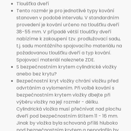
Tloušťka dveří
Tento rozměr je pro jednotlivé typy kování
stanoven v podobě intervalu. V standardním
provedení je kování určeno na tloušťku dveří
38-55 mm. V případě větší tloušťky dveří
nabízíme k zakoupení tzv. prodlužovací sadu,
t.j. sadu montážního spojovacího materiálu na
požadovanou tloušťku dveří a typ kování.
Spojovací materiál naleznete ZDE.
S bezpečnostním krytem cylindrické vložky
anebo bez krytu?
Bezpečnostní kryt vložky chrání vložku před
odvrtáním a vylomením. Při volbě kování s
bezpečnostním krytem vložky dbejte při
výběru vložky na její rozměr - délku.
Cylindrická vložka musí přečnívat nad plochu
dveří pod bezpečnostním štítem 11 - 16 mm.
Jinak by vložka byla schovaná příliš hluboko
pod bezpečnostním krytem a nepodařilo by