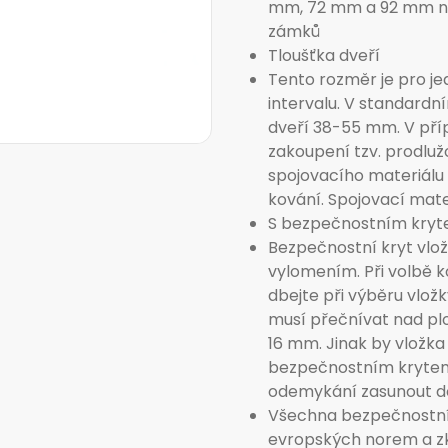
mm, 72 mm a 92 mm na 
zámků
Tloušťka dveří
Tento rozměr je pro j
intervalu. V standardn
dveří 38-55 mm. V příp
zakoupení tzv. prodluž
spojovacího materiálu
kování. Spojovací mate
S bezpečnostním kryte
Bezpečnostní kryt vlo
vylomením. Při volbě 
dbejte při výběru vložk
musí přečnívat nad pl
16 mm. Jinak by vložka
bezpečnostním krytem 
odemykání zasunout do
Všechna bezpečnostní 
evropských norem a z