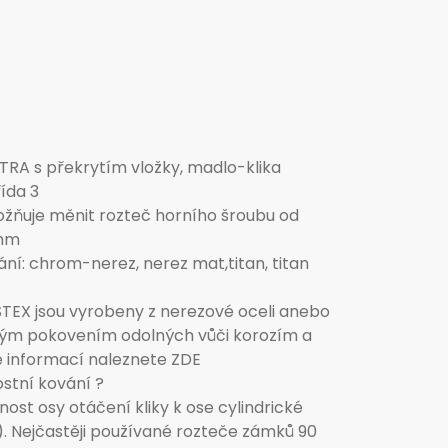
TRA s překrytím vložky, madlo-klika
ída 3
žňuje měnit rozteč horního šroubu od
8mm
í: chrom-nerez, nerez mat,titan, titan
OSTEX jsou vyrobeny z nerezové oceli anebo
ickým pokovením odolných vůči korozím a
e informací naleznete ZDE
stní kování ?
ost osy otáčení kliky k ose cylindrické
e). Nejčastěji používané rozteče zámků 90