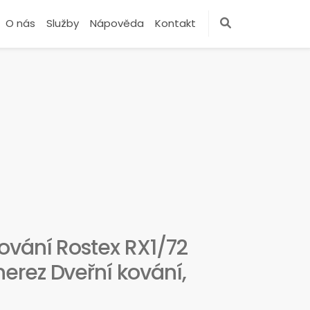
O nás
Služby
Nápověda
Kontakt
ování Rostex RX1/72
rez Dveřní kování,