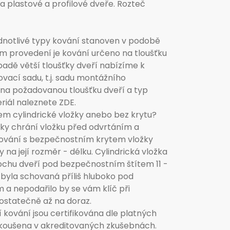
plastové a profilové dveře. Rozteč
ednotlivé typy kování stanoven v podobě
ím provedení je kování určeno na tloušťku
adě větší tloušťky dveří nabízíme k
ovací sadu, t.j. sadu montážního
 na požadovanou tloušťku dveří a typ
riál naleznete ZDE.
m cylindrické vložky anebo bez krytu?
žky chrání vložku před odvrtáním a
kování s bezpečnostním krytem vložky
y na její rozměr - délku. Cylindrická vložka
ochu dveří pod bezpečnostním štítem 11 -
 byla schovaná příliš hluboko pod
a nepodařilo by se vám klíč při
statečně až na doraz.
kování jsou certifikována dle platných
koušena v akreditovaných zkušebnách.