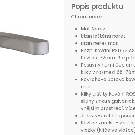
Popis produktu
Chrom nerez
Mat Nerez
titan leštěná nerez
titan nerez mat
Bezp. kování RX1/72 AS
Rozteč: 72mm Bezp. tř
Posuvný horní čep umo
kliky v rozmezí 68-7
Povrchová úprava kován
mat
Kliky a štíty kování R
slitiny zinku s galvan
vnějším prostředí. Víc
Jak si vybrat bezpečno
Rozteč zámků - vzdálen
vložky (klíče ve vložc