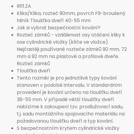
R111.ZA
Klika/Klika, rozteč 90mm, povrch F9-broušený
hliník Tloušťka dveří 40-55 mm
Jak si vybrat bezpečnostní kování?
Rozteč zámků - vzdálenost osy otáčení kliky k
ose cylindrické vložky (klíče ve vložce).
Nejčastěji používané rozteče zámků 90 mm, 72
mm a 92 mm na plastové a profilové dveře.
Rozteč zámků
Tloušťka dveří
Tento rozměr je pro jednotlivé typy kování
stanoven v podobě intervalu. V standardním
provedení je kování určeno na tloušťku dveří
38-55 mm. V případě větší tloušťky dveří
nabízíme k zakoupení tzv. prodlužovací sadu,
t.j. sadu montážního spojovacího materiálu na
požadovanou tloušťku dveří a typ kování.
S bezpečnostním krytem cylindrické vložky