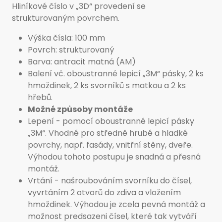
Hliníkové číslo v „3D“ provedení se
strukturovaným povrchem.
Výška čísla: 100 mm
Povrch: strukturovaný
Barva: antracit matná (AM)
Balení vč. oboustranné lepicí „3M“ pásky, 2 ks
hmoždinek, 2 ks svorníků s matkou a 2 ks
hřebů.
Možné způsoby montáže
Lepení - pomocí oboustranné lepicí pásky
„3M“. Vhodné pro středně hrubé a hladké
povrchy, např. fasády, vnitřní stěny, dveře.
Výhodou tohoto postupu je snadná a přesná
montáž.
Vrtání - našroubováním svorníku do čísel,
vyvrtáním 2 otvorů do zdiva a vložením
hmoždinek. Výhodou je zcela pevná montáž a
možnost predsazeni čísel, které tak vytváří