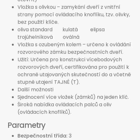
Vložka s olivkou – zamykání dveří z vnitřní
strany pomocí ovládacího knoflíku, tzv. olivky,
bez použití klíče.
oliva standard kulatá elipsa
trojúhelníková oválná
Vložka s ozubeným kolem – určeno k ovládání
rozvorového zámku bezpečnostních dveří.
Užití: Určena pro konstrukci vícebodových
rozvorových dveří, certifikována pro použití k
ochraně utajovaných skutečností do a včetně
stupně utajení TAJNÉ (T).
Další možnosti
Sjednocení více vložek (zámků) na jeden klíč.
Široká nabídka ovládacích palců a oliv
(ovládacích knoflíků).
Parametry
Bezpečnostní třída
3