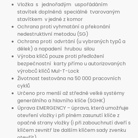
Vložka s jednořadým uspořádáním
stavítek doplněná speciálně tvarovaným
stavítkem v jedné z komor
Ochrana proti vyhmatání a překonání
nedestruktivní metodou (SG)
Ochrana proti odvrtání (u vybraných typů a
délek) a napadení hrubou silou
Výroba klíčů pouze proti předložení
bezpečnostní karty přímo u autorizovaných
výrobců klíčů Mul-T-Lock
Životnost testována na 50 000 pracovních
cyklů
Určeno pro menší až středně velké systémy
generálního a hlavního klíče (SGHK)
Úprava EMERGENCY – úprava, která umožňuje
otevření vložky i při plném zasunutí klíče z
opačné strany vložky (i při zabouchnutí dveří s
klíčem zevnitř lze dalším klíčem sady zvenku
otevřít)