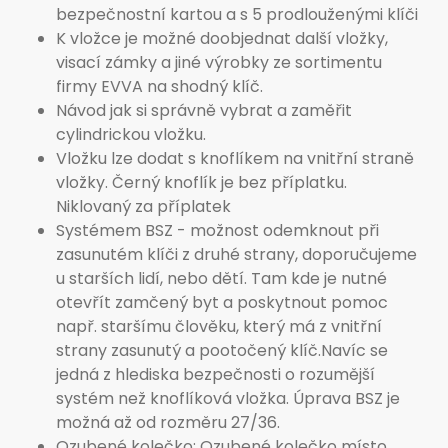
bezpečnostní kartou a s 5 prodlouženými klíči
K vložce je možné doobjednat další vložky,
visací zámky a jiné výrobky ze sortimentu
firmy EVVA na shodný klíč.
Návod jak si správně vybrat a zaměřit
cylindrickou vložku.
Vložku lze dodat s knoflíkem na vnitřní straně
vložky. Černý knoflík je bez příplatku.
Niklovaný za příplatek
Systémem BSZ - možnost odemknout při
zasunutém klíči z druhé strany, doporučujeme
u starších lidí, nebo dětí. Tam kde je nutné
otevřít zamčený byt a poskytnout pomoc
např. staršímu člověku, který má z vnitřní
strany zasunutý a pootočený klíč.Navíc se
jedná z hlediska bezpečnosti o rozumější
systém než knoflíková vložka. Úprava BSZ je
možná až od rozměru 27/36.
Ozubené kolečko: Ozubené kolečko místo