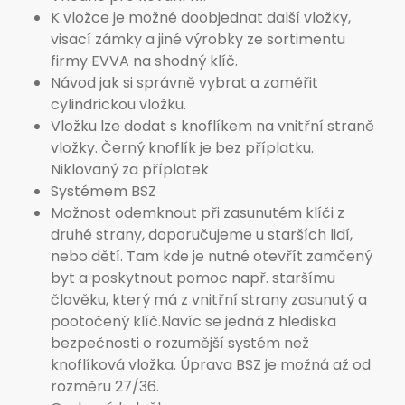
K vložce je možné doobjednat další vložky,
visací zámky a jiné výrobky ze sortimentu
firmy EVVA na shodný klíč.
Návod jak si správně vybrat a zaměřit
cylindrickou vložku.
Vložku lze dodat s knoflíkem na vnitřní straně
vložky. Černý knoflík je bez příplatku.
Niklovaný za příplatek
Systémem BSZ
Možnost odemknout při zasunutém klíči z
druhé strany, doporučujeme u starších lidí,
nebo dětí. Tam kde je nutné otevřít zamčený
byt a poskytnout pomoc např. staršímu
člověku, který má z vnitřní strany zasunutý a
pootočený klíč.Navíc se jedná z hlediska
bezpečnosti o rozumější systém než
knoflíková vložka. Úprava BSZ je možná až od
rozměru 27/36.