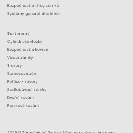
Bezpečnostní třídy zámků
Systémy generálního klíče
Sortiment
Cylindrické vložky
Bezpečnostní kování
Visací zámky
Trezory
Samozavírače
Petlice - závory
Zadlabávací zámky
Dveřní kování
Panikové kování
2026 © Zámečnictví Gruber. Všechna práva vyhrazena. |