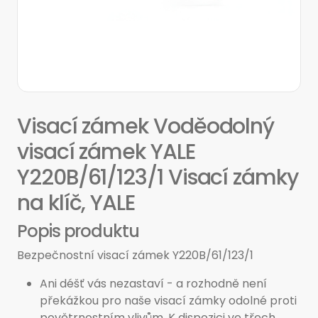
Visací zámek Voděodolný
visací zámek YALE
Y220B/61/123/1 Visací zámky
na klíč, YALE
Popis produktu
Bezpečnostní visací zámek Y220B/61/123/1
Ani déšť vás nezastaví - a rozhodně není
překážkou pro naše visací zámky odolné proti
povětrnostním vlivům. K dispozici ve třech