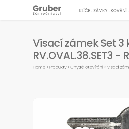
Visací zámek Set 3
RV.OVAL.38.SET3 - 
Home
>
Produkty
>
Chytré otevírání
>
Visací zám