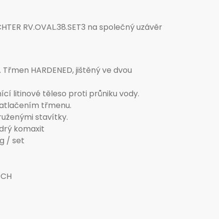
ICHTER RV.OVAL.38.SET3 na společný uzávěr
k. Třmen HARDENED, jištěný ve dvou
í litinové těleso proti průniku vody.
zatlačením třmenu.
uženými stavítky.
drý komaxit
g / set
ECH