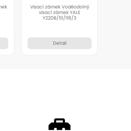
mek
Visací zámek Voděodolný
visací zámek YALE
Y220B/51/118/3
Detail