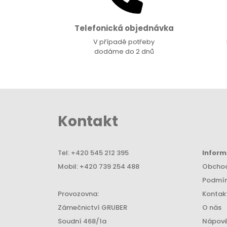
Telefonická objednávka
V případě potřeby
dodáme do 2 dnů
Kontakt
Tel:
+420 545 212 395
Infor
Mobil:
+420 739 254 488
Obchod
Podmín
Provozovna:
Kontak
Zámečnictví GRUBER
O nás
Soudní 468/1a
Nápov