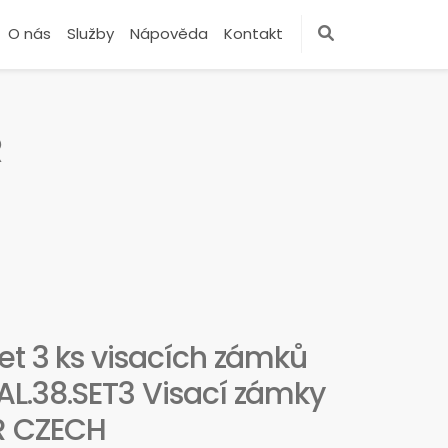
O nás
Služby
Nápověda
Kontakt
R
et 3 ks visacích zámků
L.38.SET3 Visací zámky
ER CZECH