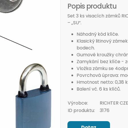
Popis produktu
Set 3 ks visacích zámků R
– „SU“.
Náhodný kód klíče.
Klasický litinový záme
bodech.
Gumové kroužky chráníc
Zamykání bez klíče - 
Vložka zámku se 4odpr
Povrchová úprava: mo
Hmotnost netto: 0,38 k
Balení vč. 6 ks klíčů.
Výrobce:
RICHTER CZ
ID produktu:
3176
Dotaz