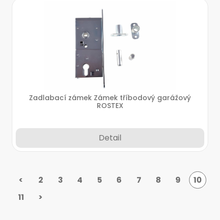
Zadlabací zámek Zámek tříbodový garážový
ROSTEX
Detail
<
2
3
4
5
6
7
8
9
10
11
>