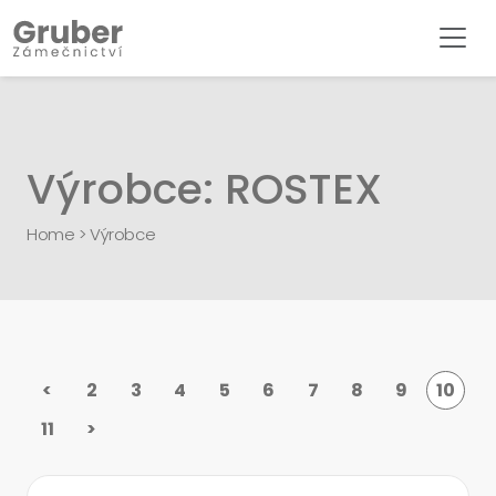
Výrobce: ROSTEX
Home
>
Výrobce
<
2
3
4
5
6
7
8
9
10
11
>