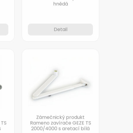
Detail
Zámečnický produkt
 TS
Rameno zavírače GEZE TS
s
2000/4000 s aretací bílá
m