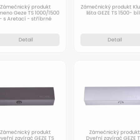
Zámečnický produkt
Zámečnický produkt Kl
meno Geze TS 1000/1500
lišta GEZE TS 1500- bí
- s Aretací - stříbrné
Detail
Detail
Zámečnický produkt
Zámečnický produkt
veřní zavírač GEZE TS
Dveřní zavírač GEZE 
00 hnědý - bez ramene
3000 stříbrný - bez