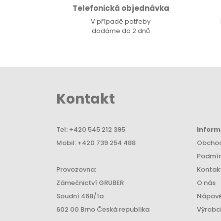
Telefonická objednávka
V případě potřeby
dodáme do 2 dnů
Kontakt
Tel:
+420 545 212 395
Infor
Mobil:
+420 739 254 488
Obchod
Podmín
Provozovna:
Kontak
Zámečnictví GRUBER
O nás
Soudní 468/1a
Nápov
602 00 Brno Česká republika
Výrobc