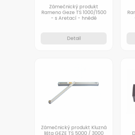
Zámečnický produkt
Rameno Geze TS 1000/1500
Ra
- s Aretací - hnědé
Detail
Zámečnický produkt Kluzná
lišta GEZE TS 5000 / 3000
D
stříbrná
30