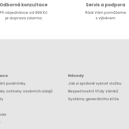
Odborná konzultace
Servis a podpora
Při objednávce od 999 Kč
Rádi Vám pomůžeme
je doprava zdarma
s výběrem
mace
Návody
ní podmínky
Jak si správně vybrat vložku
ky ochrany osobních údajů
Bezpečnostní třídy zámků
ty
Systémy generálního klíče
ěda
i