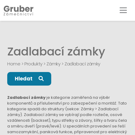
Zadlabací zámky
Home
>
Produkty
>
Zámky
>
Zadlabací zámky
Hledat
Zadlabací zámky
je kategorie zaměřená na výběr
komponentů a příslušenství pro zabezpečení a montáž. Tato
kategorie spadá do struktury (sekce: Zámky > Zadlabací
zámky). Zadlabací zámky se vybírají podle rozteče, osové
vzdálenosti (backset), typu střelky a závory, šířky a tvaru čela
a směru dveří (pravé/levé). U speciálních provedení se řeší
samozamykání, paniková funkce, připravenost pro elektrický