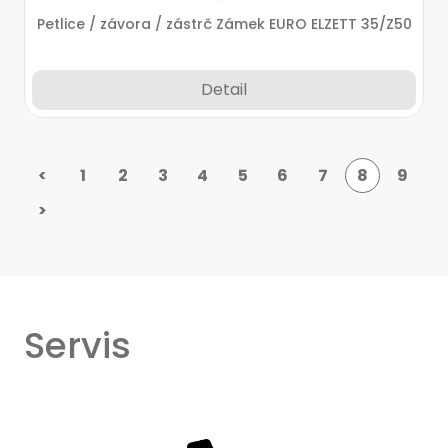
Petlice / závora / zástrč Zámek EURO ELZETT 35/Z50
Detail
<
1
2
3
4
5
6
7
8
9
>
Servis