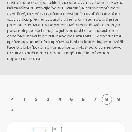
otvírač nebo kompatibilita s vícebodovým systémem. Pokud
řešíte výměnu stávajícího dílu, ideální je porovnat původní
označení, rozměry a způsob uchycení; u dveřních prvků se
vždy vyplatí přeměřit tloušťku dveří a umístění otvorů ještě
před objednávkou. V popisech uvádíme klíčové rozměry a
parametry; pokud si nejste jistí kompatibilitou, napište nám
označení stávajícího dílu nebo pošlete fotku – doporučíme
správnou variantu. Pro správnou funkci doporučujeme ověřit
také typ kliky/kování a kompatibilitu s vložkou; u výměn bývá
rozdíl v rozteči nebo backsetu nejčastějším důvodem
nepasujících dílů.
<
1
2
3
4
5
6
7
8
9
>