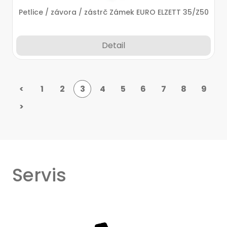
Petlice / závora / zástrč Zámek EURO ELZETT 35/Z50
Detail
<
1
2
3
4
5
6
7
8
9
>
Servis