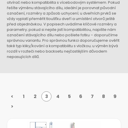
otvírač nebo kompatibilita s vícebodovým systémem. Pokud
řešíte výměnu stávajícího dílu, ideální je porovnat původní
označení, rozměry a způsob uchycení; u dveřních prvků se
vždy vyplatí přeměřit tloušťku dveří a umístění otvorů ještě
před objednávkou. V popisech uvádíme klíčové rozměry a
parametry; pokud si nejste jistí kompatibilitou, napište nám
označení stávajícího dílu nebo pošlete fotku – doporučíme
správnou variantu. Pro správnou funkci doporučujeme ověřit
také typ kliky/kování a kompatibilitu s vložkou; u výměn bývá
rozdíl v rozteči nebo backsetu nejčastějším důvodem
nepasujících dílů.
<
1
2
3
4
5
6
7
8
9
>