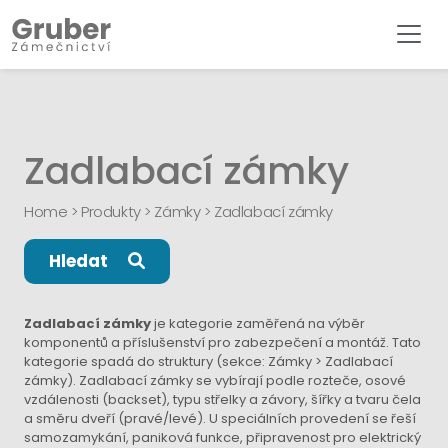
Zadlabací zámky
Home
>
Produkty
>
Zámky
>
Zadlabací zámky
Hledat
Zadlabací zámky
je kategorie zaměřená na výběr
komponentů a příslušenství pro zabezpečení a montáž. Tato
kategorie spadá do struktury (sekce: Zámky > Zadlabací
zámky). Zadlabací zámky se vybírají podle rozteče, osové
vzdálenosti (backset), typu střelky a závory, šířky a tvaru čela
a směru dveří (pravé/levé). U speciálních provedení se řeší
samozamykání, paniková funkce, připravenost pro elektrický