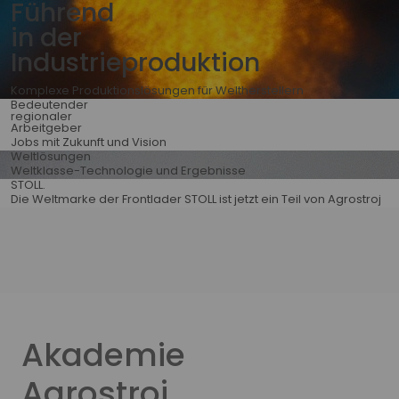
Führend
in der
Industrieproduktion
Komplexe Produktionslösungen für Weltherstellern
Bedeutender
regionaler
Arbeitgeber
Jobs mit Zukunft und Vision
Weltlösungen
Weltklasse-Technologie und Ergebnisse
STOLL.
Die Weltmarke der Frontlader STOLL ist jetzt ein Teil von Agrostroj
Akademie
Agrostroj